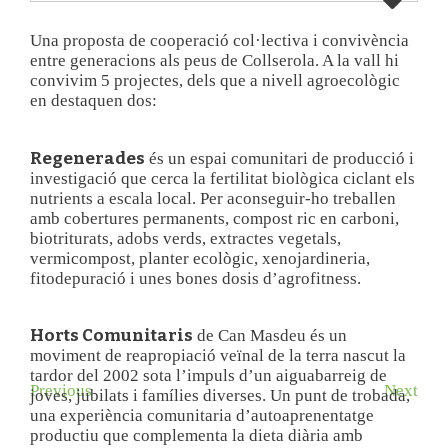
Una proposta de cooperació col·lectiva i convivència
entre generacions als peus de Collserola. A la vall hi
convivim 5 projectes, dels que a nivell agroecològic
en destaquen dos:
Regenerades
és un espai comunitari de producció i
investigació que cerca la fertilitat biològica ciclant els
nutrients a escala local. Per aconseguir-ho treballen
amb cobertures permanents, compost ric en carboni,
biotriturats, adobs verds, extractes vegetals,
vermicompost, planter ecològic, xenojardineria,
fitodepuració i unes bones dosis d’agrofitness.
Horts Comunitaris
de Can Masdeu és un
moviment de reapropiació veïnal de la terra nascut la
tardor del 2002 sota l’impuls d’un aiguabarreig de
Previous
Next
joves, jubilats i famílies diverses. Un punt de trobada,
una experiència comunitaria d’autoaprenentatge
productiu que complementa la dieta diària amb